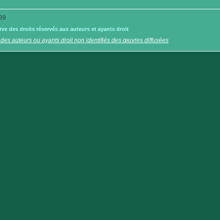
89
e des droits réservés aux auteurs et ayants droit
 des auteurs ou ayants droit non identifiés des œuvres diffusées