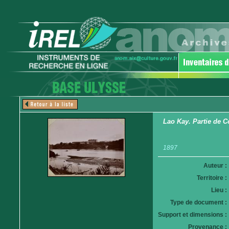
Lao Kay. Partie de C
1897
Auteur :
Territoire :
Lieu :
Type de document :
Support et dimensions :
Provenance :