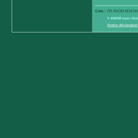
Cote :
FR ANOM 8Fi434/
© ANOM sous réserv
Notice déclarative