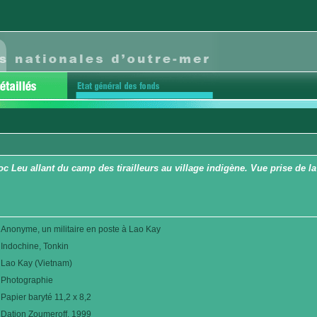
oc Leu allant du camp des tirailleurs au village indigène. Vue prise de l
Anonyme, un militaire en poste à Lao Kay
Indochine, Tonkin
Lao Kay (Vietnam)
Photographie
Papier baryté 11,2 x 8,2
Dation Zoumeroff. 1999