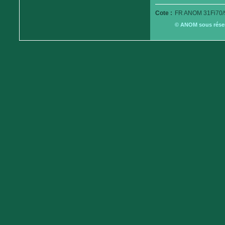
Cote :
FR ANOM 31Fi70/
© ANOM sous réserv