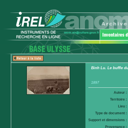
Binh Lu. Le buffle du
1897
Auteur :
Territoire :
Lieu :
Type de document :
Support et dimensions :
Provenance :