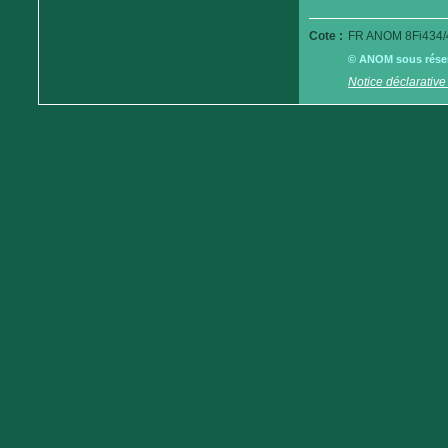
Cote :
FR ANOM 8Fi434/
© ANOM sous réserv
Notice déclarative