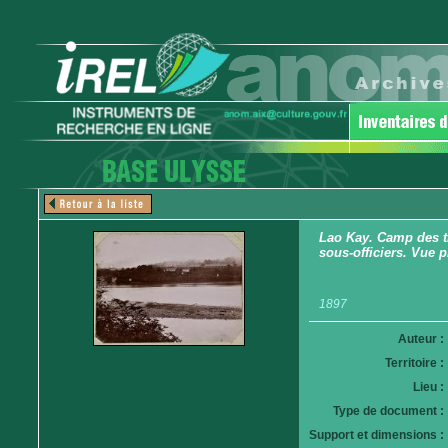
Lao Kay. Camp des ti
sous-officiers. Vue p
1897
Auteur :
Territoire :
Lieu :
Type de document :
Support et dimensions :