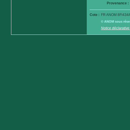
Provenance :
Cote :
FR ANOM 8Fi434/
© ANOM sous réserv
Notice déclarative