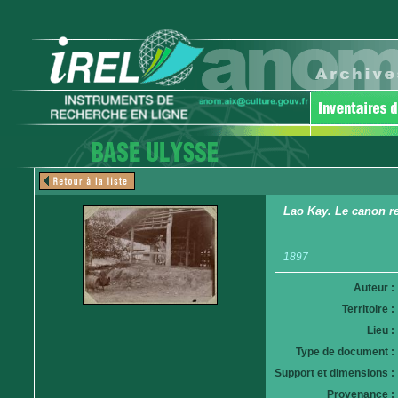
Lao Kay. Le canon re
1897
Auteur :
Territoire :
Lieu :
Type de document :
Support et dimensions :
Provenance :