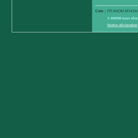
Cote :
FR ANOM 8Fi434/
© ANOM sous réserv
Notice déclarative