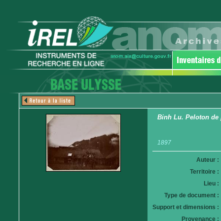
Binh Lu. Peloton de 
1897
Auteur :
Territoire :
Lieu :
Type de document :
Support et dimensions :
Provenance :