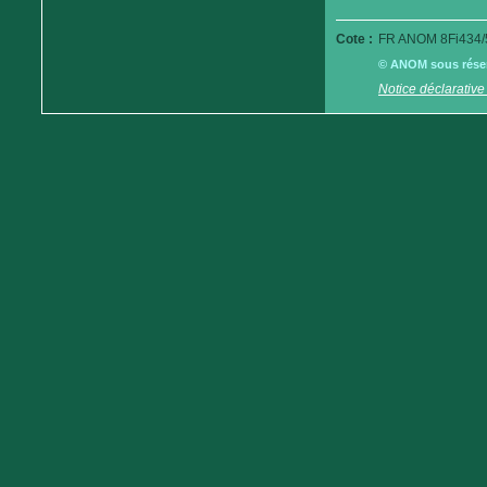
Cote :
FR ANOM 8Fi434/
© ANOM sous réserv
Notice déclarative