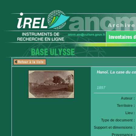
Hanoï. La case du co
1897
Auteur :
Territoire :
Lieu :
Type de document :
Support et dimensions :
Provenance :