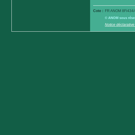
Cote :
FR ANOM 8Fi434/
© ANOM sous réserv
Notice déclarative