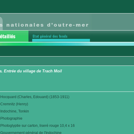
. Entrée du village de Trach Moil
Hocquard (Charles, Edouard) (1853-1911)
Cremnitz (Henry)
Indochine, Tonkin
Photographie
Photoglyptie sur carton, liseré rouge 10,4 x 16
Gouvernement général de l'Indochine