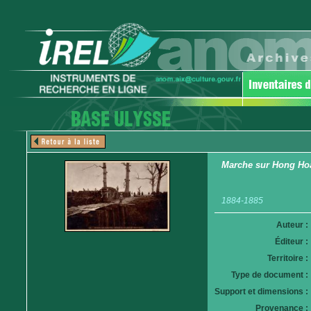
Marche sur Hong Hoa
1884-1885
Auteur :
Éditeur :
Territoire :
Type de document :
Support et dimensions :
Provenance :