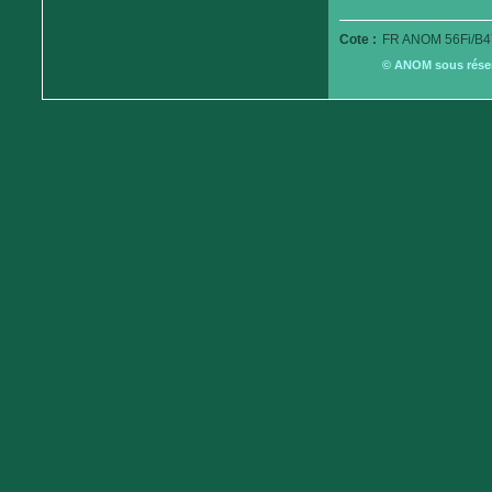
Cote :
FR ANOM 56Fi/B4
© ANOM sous réserv