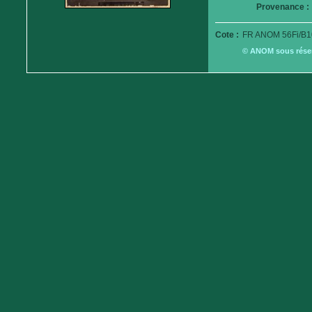
Provenance :
Cote :
FR ANOM 56Fi/B1
© ANOM sous réserv