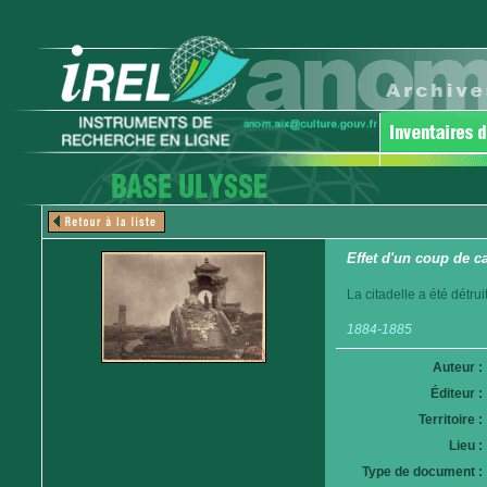
Effet d'un coup de c
La citadelle a été détr
1884-1885
Auteur :
Éditeur :
Territoire :
Lieu :
Type de document :