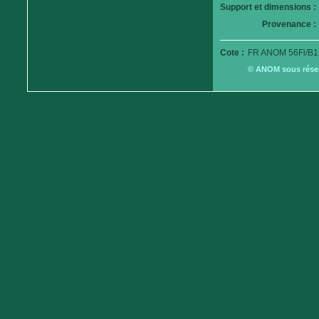
Support et dimensions :
Provenance :
Cote :
FR ANOM 56Fi/B1
© ANOM sous réserv