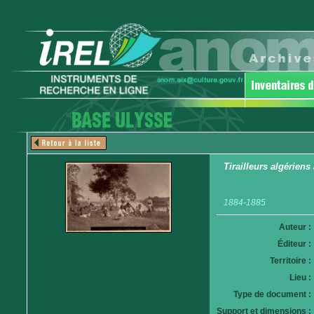
Tirailleurs algériens
1884-1885
Auteur :
Éditeur :
Territoire :
Lieu :
Type de document :
Support et dimensions :