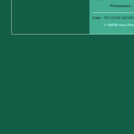
Provenance :
Cote :
FR ANOM 56Fi/B6
© ANOM sous réserv