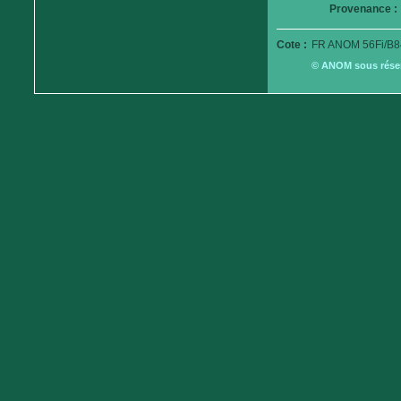
Provenance :
Cote :
FR ANOM 56Fi/B8
© ANOM sous réserv