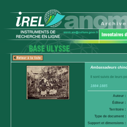
Ambassadeurs chinoi
Il sont suivis de leurs 
1884-1885
Auteur :
Éditeur :
Territoire :
Type de document :
Support et dimensions :