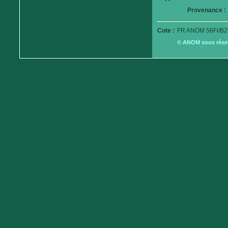
Provenance :
Cote :
FR ANOM 56Fi/B2
© ANOM sous réserv