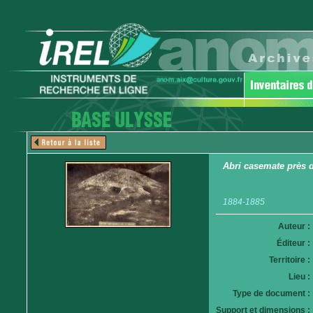
Abri casemate près 
1884-1885
Auteur :
Éditeur :
Territoire :
Lieu :
Type de document :
Support et dimensions :