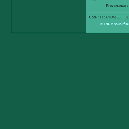
Provenance :
Cote :
FR ANOM 56Fi/B1
© ANOM sous réserv