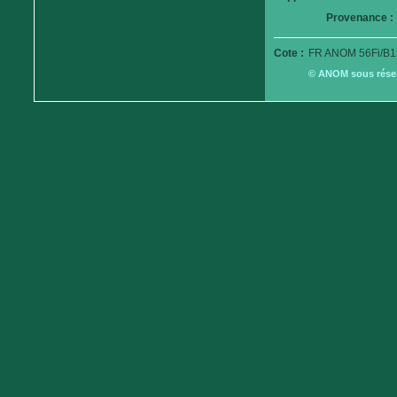
Provenance :
Cote :
FR ANOM 56Fi/B1
© ANOM sous réserv