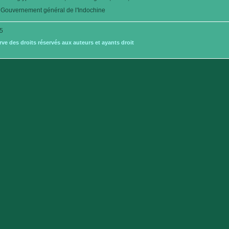
Gouvernement général de l'Indochine
5
e des droits réservés aux auteurs et ayants droit