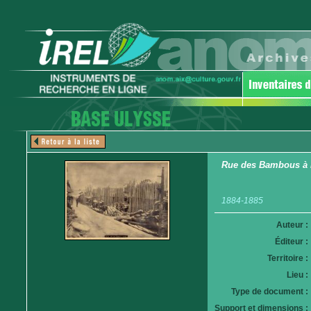
Rue des Bambous à 
1884-1885
Auteur :
Éditeur :
Territoire :
Lieu :
Type de document :
Support et dimensions :