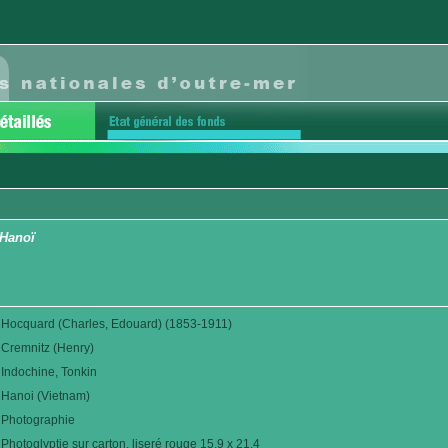
Hanoï
Hocquard (Charles, Edouard) (1853-1911)
Cremnitz (Henry)
Indochine, Tonkin
Hanoi (Vietnam)
Photographie
Photoglyptie sur carton, liseré rouge 15,9 x 21,4