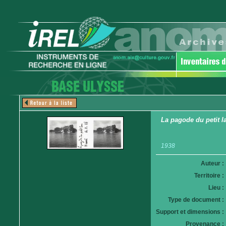
La pagode du petit l
1938
Auteur :
Territoire :
Lieu :
Type de document :
Support et dimensions :
Provenance :