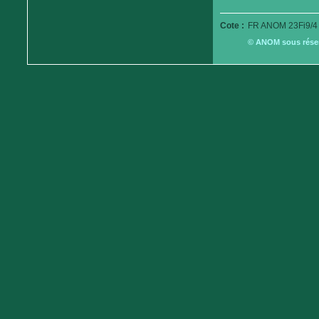
Cote :
FR ANOM 23Fi9/4
© ANOM sous réserv