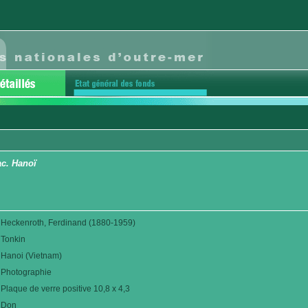
ac. Hanoï
Heckenroth, Ferdinand (1880-1959)
Tonkin
Hanoi (Vietnam)
Photographie
Plaque de verre positive 10,8 x 4,3
Don