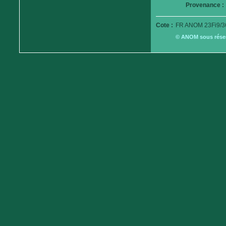
Provenance :
Cote :
FR ANOM 23Fi9/3
© ANOM sous réserv