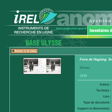
Foire de Hagiang. 3e 
Ethnies
1939
Auteur :
Territoire :
Lieu :
Type de document :
Support et dimensions :