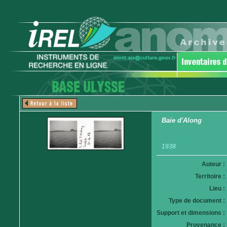
Baie d'Along
1938
Auteur :
Territoire :
Lieu :
Type de document :
Support et dimensions :
Provenance :