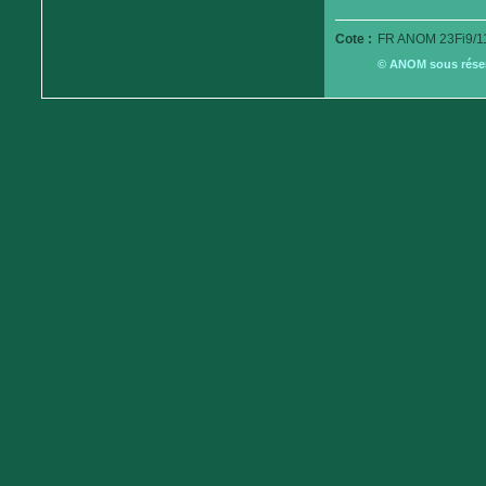
Cote :
FR ANOM 23Fi9/1
© ANOM sous réserv