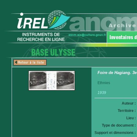
Foire de Hagiang. 3e 
Ethnies
1939
Auteur :
Territoire :
Lieu :
Type de document :
Support et dimensions :