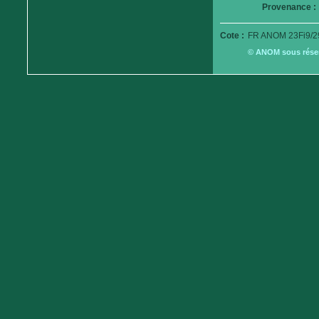
Provenance :
Cote :
FR ANOM 23Fi9/2
© ANOM sous réserv