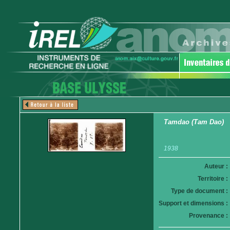
Tamdao (Tam Dao)
1938
Auteur :
Territoire :
Type de document :
Support et dimensions :
Provenance :