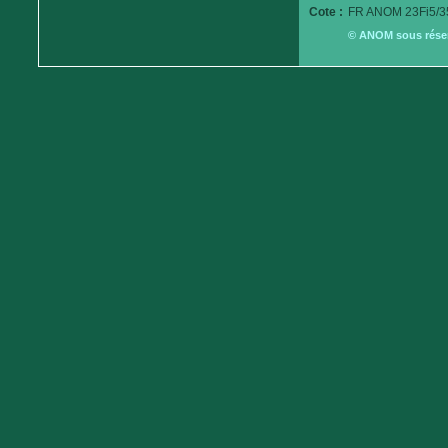
Cote :
FR ANOM 23Fi5/3
© ANOM sous réserv