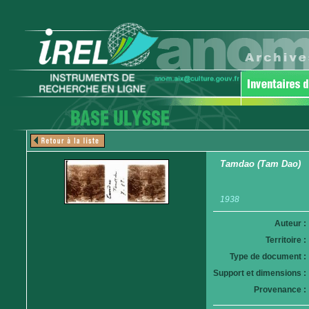
Tamdao (Tam Dao)
1938
Auteur :
Territoire :
Type de document :
Support et dimensions :
Provenance :