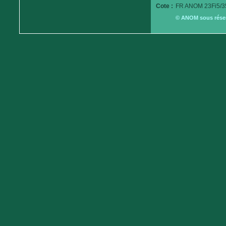
Cote :
FR ANOM 23Fi5/3
© ANOM sous réserv