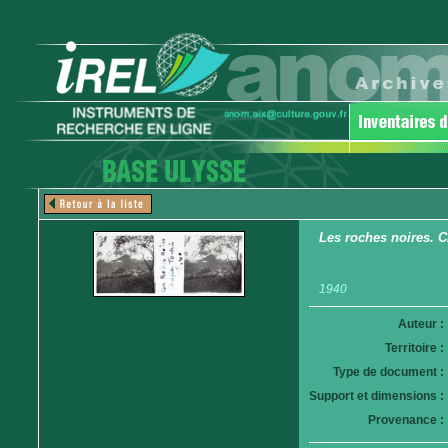
Les roches noires. C
1940
Auteur :
Territoire :
Type de document :
Support et dimensions :
Provenance :