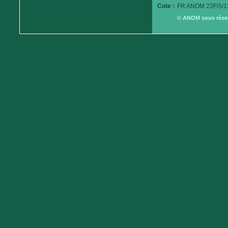
Cote :
FR ANOM 23Fi5/1
© ANOM sous réserv