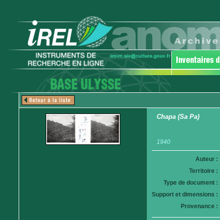
Chapa (Sa Pa)
1940
Auteur :
Territoire :
Type de document :
Support et dimensions :
Provenance :