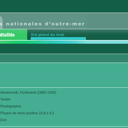
Heckenroth, Ferdinand (1880-1959)
Tonkin
Photographie
Plaque de verre positive 10,8 x 4,3
Don