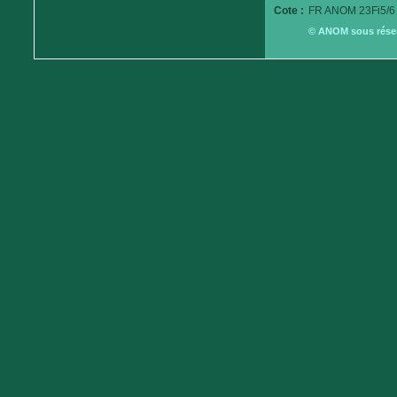
Cote :
FR ANOM 23Fi5/6
© ANOM sous réserv