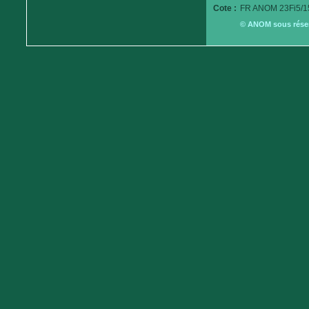
Cote :
FR ANOM 23Fi5/1
© ANOM sous réserv