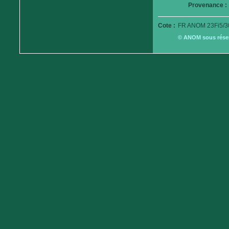
Provenance :
Cote :
FR ANOM 23Fi5/3
© ANOM sous réserv