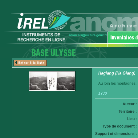
Hagiang (Ha Giang)
Au loin les montagnes.
1938
Auteur :
Territoire :
Lieu :
Type de document :
Support et dimensions :