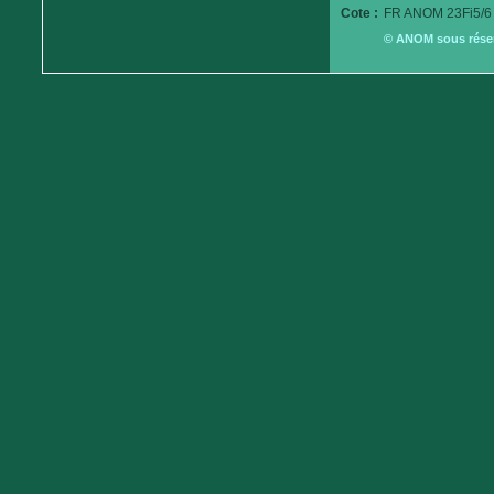
Cote :
FR ANOM 23Fi5/6
© ANOM sous réserv