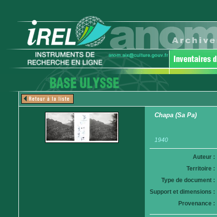
Chapa (Sa Pa)
1940
Auteur :
Territoire :
Type de document :
Support et dimensions :
Provenance :