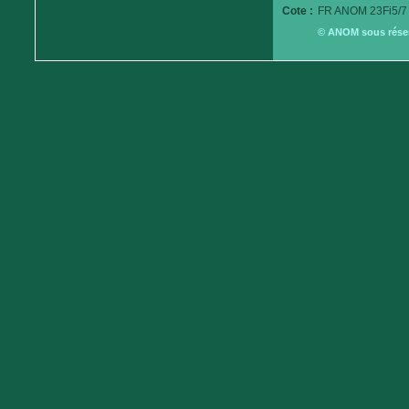
Cote :
FR ANOM 23Fi5/7
© ANOM sous réserv