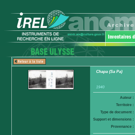
Chapa (Sa Pa)
1940
Auteur :
Territoire :
Type de document :
Support et dimensions :
Provenance :