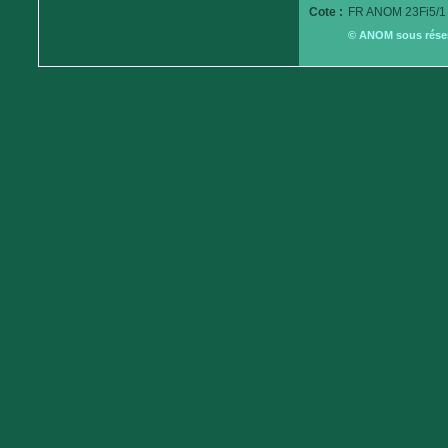
Cote :
FR ANOM 23Fi5/1
© ANOM sous réserv