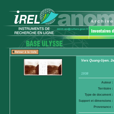
Vers Quang-Uyen. 2e t
1938
Auteur :
Territoire :
Type de document :
Support et dimensions :
Provenance :