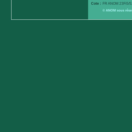
Cote :
FR ANOM 23Fi5/5
© ANOM sous réserv