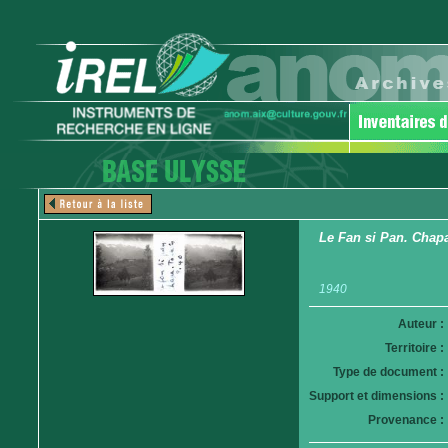
Le Fan si Pan. Chapa
1940
Auteur :
Territoire :
Type de document :
Support et dimensions :
Provenance :