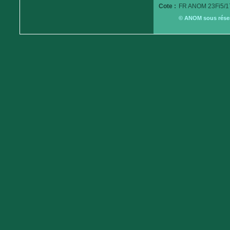
Cote :
FR ANOM 23Fi5/1
© ANOM sous réserv