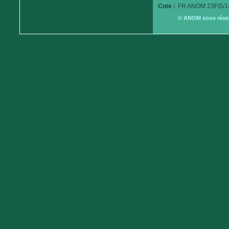
Cote :
FR ANOM 23Fi5/1
© ANOM sous réserv