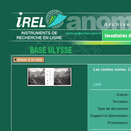
Les roches noires. C
1940
Auteur :
Territoire :
Type de document :
Support et dimensions :
Provenance :