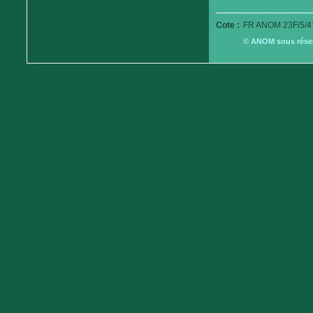
Cote :
FR ANOM 23Fi5/4
© ANOM sous réserv