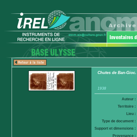
Chutes de Ban-Gioc. F
1938
Auteur :
Territoire :
Lieu :
Type de document :
Support et dimensions :
Provenance :