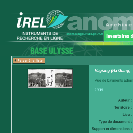
Hagiang (Ha Giang)
Vue de bâtiments admini
1939
Auteur :
Territoire :
Lieu :
Type de document :
Support et dimensions :