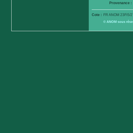
Provenance :
Cote :
FR ANOM 23Fi5/2
© ANOM sous réserv