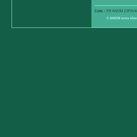
Cote :
FR ANOM 23Fi5/4
© ANOM sous réserv