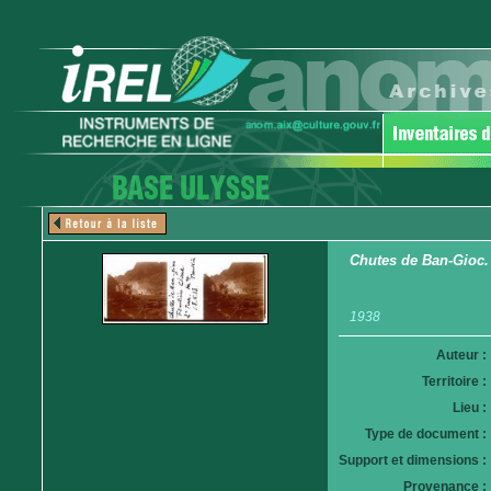
Chutes de Ban-Gioc. F
1938
Auteur :
Territoire :
Lieu :
Type de document :
Support et dimensions :
Provenance :