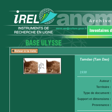
Tamdao (Tam Dao)
1938
Auteur :
Territoire :
Type de document :
Support et dimensions :
Provenance :