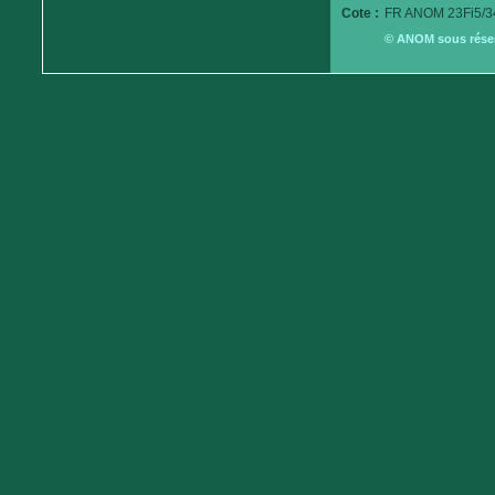
Cote :
FR ANOM 23Fi5/3
© ANOM sous réserv