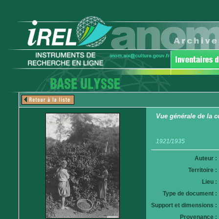
Vue générale de la c
1921/1935
Auteur :
Territoire :
Lieu :
Type de document :
Support et dimensions :
Provenance :