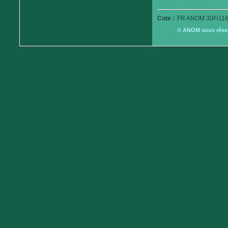
Cote :
FR ANOM 30Fi116
© ANOM sous réserv