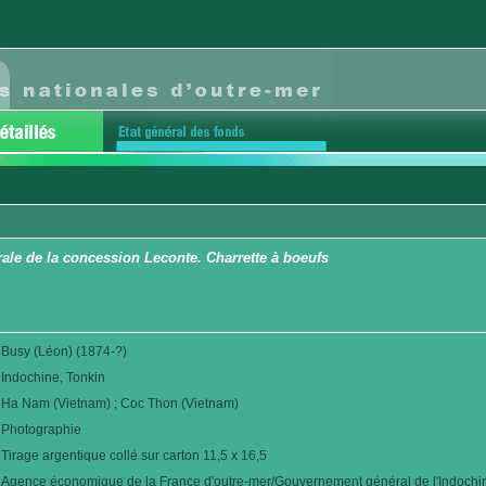
le de la concession Leconte. Charrette à boeufs
Busy (Léon) (1874-?)
Indochine, Tonkin
Ha Nam (Vietnam) ; Coc Thon (Vietnam)
Photographie
Tirage argentique collé sur carton 11,5 x 16,5
Agence économique de la France d'outre-mer/Gouvernement général de l'Indochi