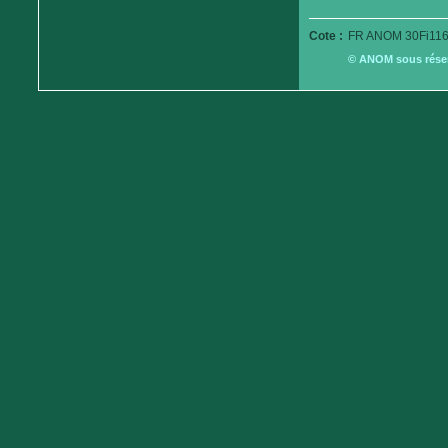
Cote :
FR ANOM 30Fi116
© ANOM sous réserv