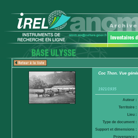
Coc Thon. Vue généra
1921/1935
Auteur :
Territoire :
Lieu :
Type de document :
Support et dimensions :
Provenance :