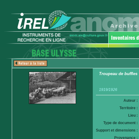
Troupeau de buffles
1919/1926
Auteur :
Territoire :
Lieu :
Type de document :
Support et dimensions :
Provenance :