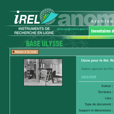
Usine pour le thé. Ro
Station agricole de Phu
1921/1935
Auteur :
Territoire :
Lieu :
Type de document :
Support et dimensions :