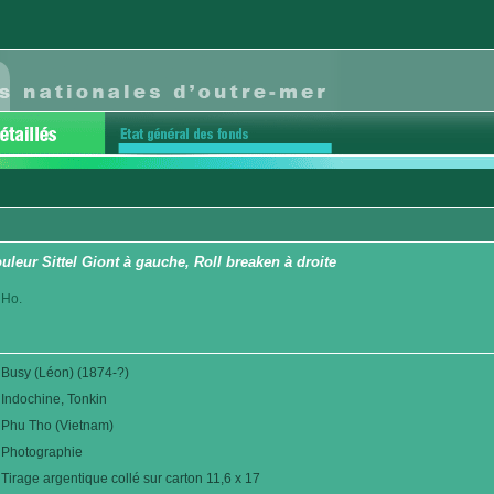
uleur Sittel Giont à gauche, Roll breaken à droite
 Ho.
Busy (Léon) (1874-?)
Indochine, Tonkin
Phu Tho (Vietnam)
Photographie
Tirage argentique collé sur carton 11,6 x 17