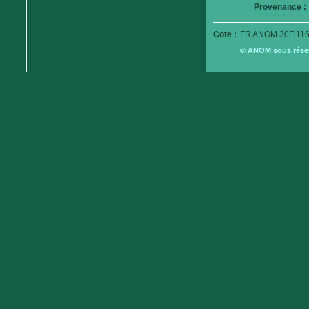
Provenance :
Cote :
FR ANOM 30Fi116
© ANOM sous réserv