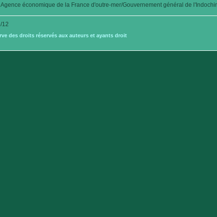
Agence économique de la France d'outre-mer/Gouvernement général de l'Indochi
/12
e des droits réservés aux auteurs et ayants droit