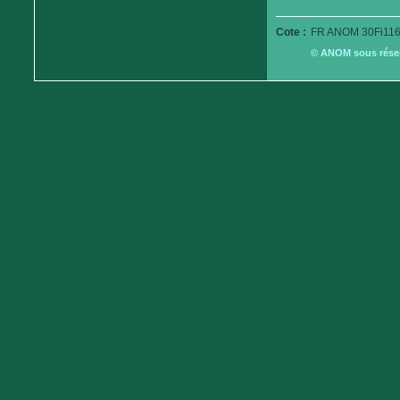
Cote :
FR ANOM 30Fi116
© ANOM sous réserv