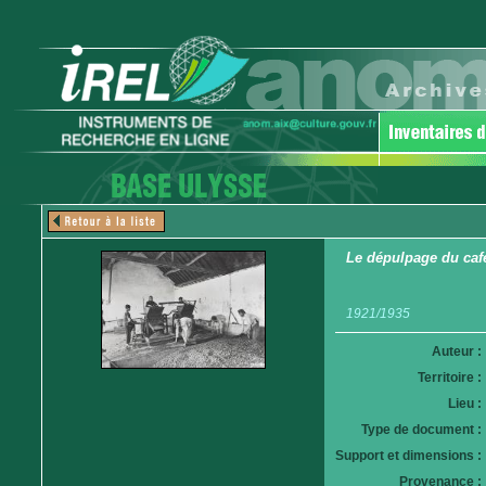
Le dépulpage du caf
1921/1935
Auteur :
Territoire :
Lieu :
Type de document :
Support et dimensions :
Provenance :