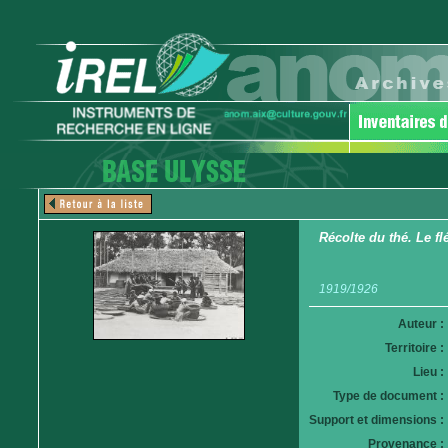
Récolte du thé. Le fl
1919/1926
Auteur :
Territoire :
Lieu :
Type de document :
Support et dimensions :
Provenance :