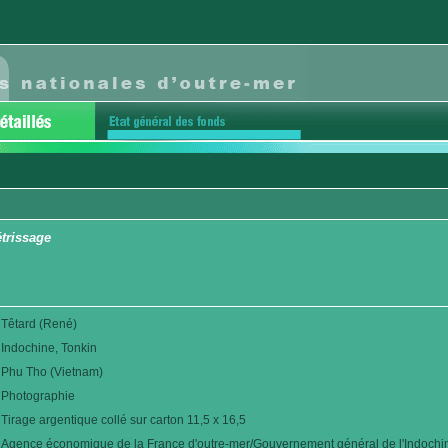
étrissage
Têtard (René)
Indochine, Tonkin
Phu Tho (Vietnam)
Photographie
Tirage argentique collé sur carton 11,5 x 16,5
Agence économique de la France d'outre-mer/Gouvernement général de l'Indochi