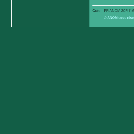
Cote :
FR ANOM 30Fi116
© ANOM sous réserv