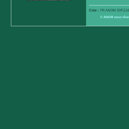
Cote :
FR ANOM 30Fi116
© ANOM sous réserv