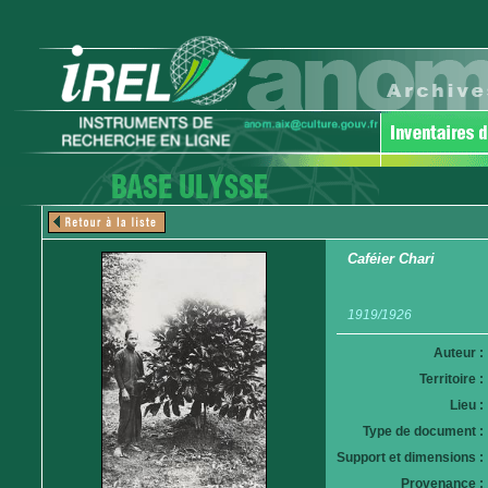
Caféier Chari
1919/1926
Auteur :
Territoire :
Lieu :
Type de document :
Support et dimensions :
Provenance :