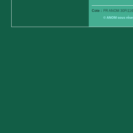
Cote :
FR ANOM 30Fi116
© ANOM sous réserv