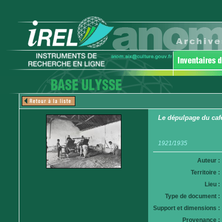
Le dépulpage du caf
1921/1935
Auteur :
Territoire :
Lieu :
Type de document :
Support et dimensions :
Provenance :