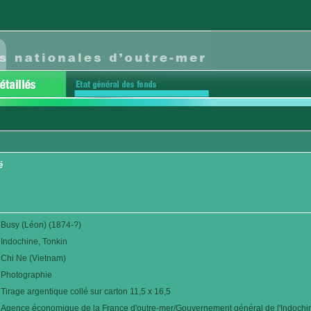
é
Busy (Léon) (1874-?)
Indochine, Tonkin
Chi Ne (Vietnam)
Photographie
Tirage argentique collé sur carton 11,5 x 16,5
Agence économique de la France d'outre-mer/Gouvernement général de l'Indochi