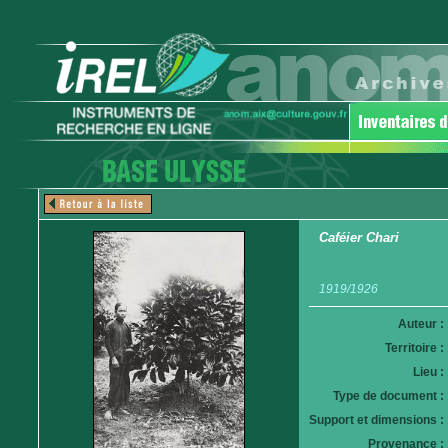
Caféier Chari
1919/1926
Auteur :
Territoire :
Lieu :
Type de document :
Support et dimensions :
Provenance :