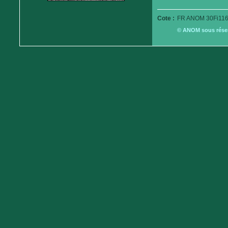
Cote :
FR ANOM 30Fi116
© ANOM sous réserv