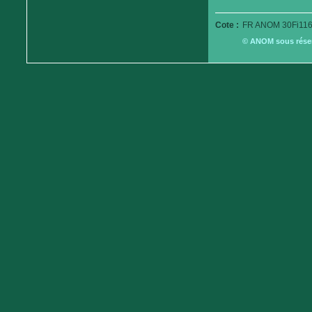
Cote :
FR ANOM 30Fi116
© ANOM sous réserv