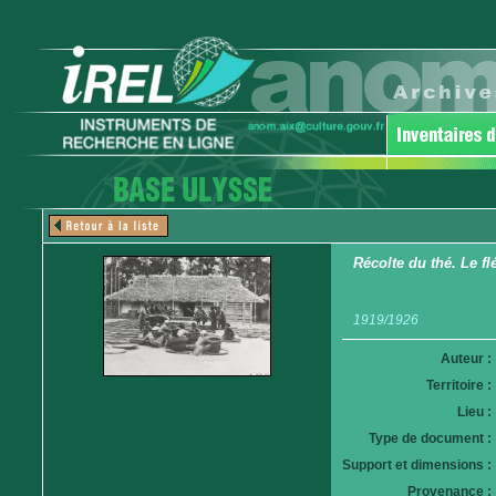
Récolte du thé. Le fl
1919/1926
Auteur :
Territoire :
Lieu :
Type de document :
Support et dimensions :
Provenance :