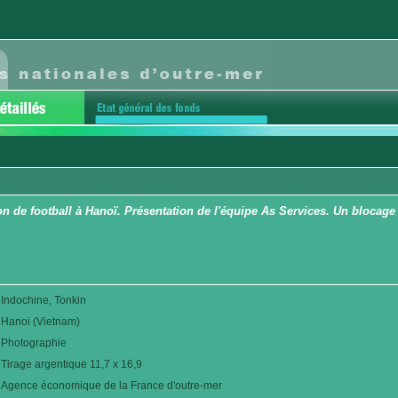
on de football à Hanoï. Présentation de l'équipe As Services. Un blocag
Indochine, Tonkin
Hanoi (Vietnam)
Photographie
Tirage argentique 11,7 x 16,9
Agence économique de la France d'outre-mer