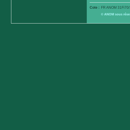
Cote :
FR ANOM 31Fi70/
© ANOM sous réserv