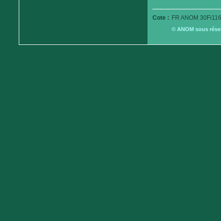
Cote :
FR ANOM 30Fi116
© ANOM sous réserv