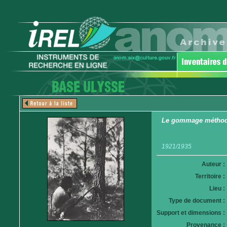
Le gommage méthodiq
1921/1935
Auteur :
Territoire :
Lieu :
Type de document :
Support et dimensions :
Provenance :