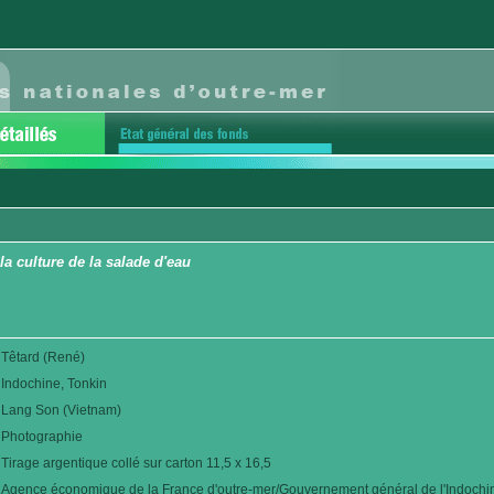
la culture de la salade d'eau
Têtard (René)
Indochine, Tonkin
Lang Son (Vietnam)
Photographie
Tirage argentique collé sur carton 11,5 x 16,5
Agence économique de la France d'outre-mer/Gouvernement général de l'Indochi