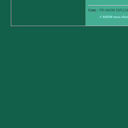
Cote :
FR ANOM 30Fi116
© ANOM sous réserv