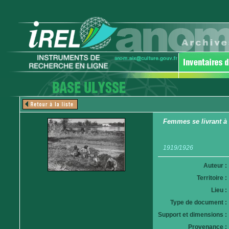
Femmes se livrant à 
1919/1926
Auteur :
Territoire :
Lieu :
Type de document :
Support et dimensions :
Provenance :