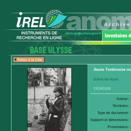
Jeune Tonkinoise ma
Scène de repas.
1919/1926
Auteur :
Territoire :
Type de document :
Support et dimensions :
Provenance :