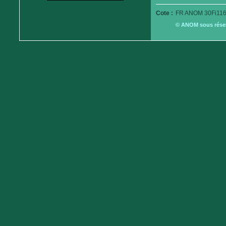
Cote :
FR ANOM 30Fi116
© ANOM sous réserv