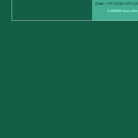
Cote :
FR ANOM 30Fi116
© ANOM sous réserv